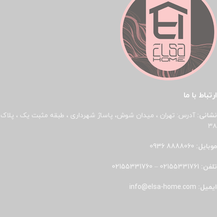
ارتباط با ما
نشانی:
آدرس: تهران ، میدان شوش، پاساژ شهرداری ، طبقه مثبت یک ، پلاک
۳۸
موبایل:
8888060 0936
تلفن:
02155331761
–
02155331760
ایمیل:
info@elsa-home.com