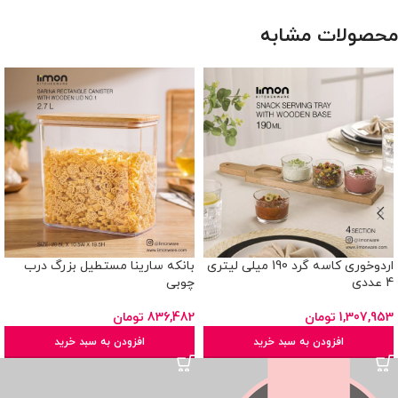
محصولات مشابه
اردوخوری کاسه گرد 190 میلی لیتری
بانکه سارینا مستطیل بزرگ درب
4 عددی
چوبی
1,307,953
تومان
836,482
تومان
افزودن به سبد خرید
افزودن به سبد خرید