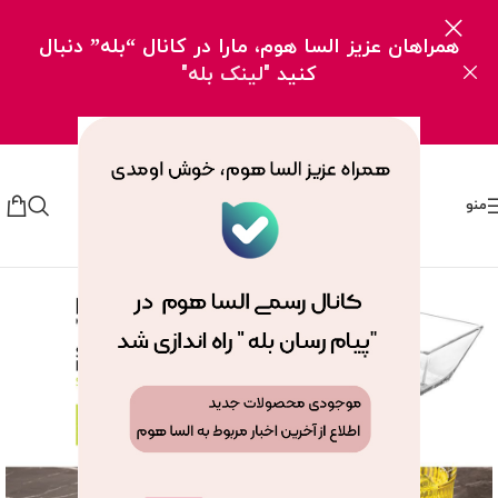
همراهان عزیز السا هوم، مارا در کانال “بله” دنبال
کنید
"لینک بله"
منو