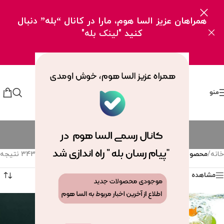
همراهان عزیز السا هوم، مارا در کانال “بله” دنبال
کنید
"لینک بله"
منو
محصولات
دسته بندی ها
خانه
/
محصولات
نمایش 1–12 از 343 نتیجه
مشاهده فیلترها