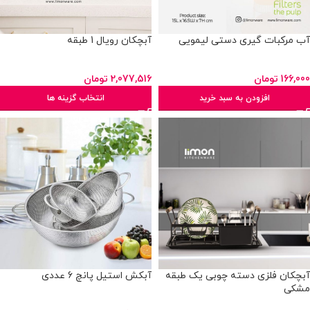
آب مرکبات گیری دستی لیمویی
آبچکان رویال 1 طبقه
166,000
تومان
2,077,516
تومان
افزودن به سبد خرید
انتخاب گزینه ها
آبچکان فلزی دسته چوبی یک طبقه
آبکش استیل پانچ 6 عددی
مشکی