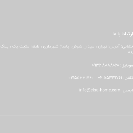
ارتباط با ما
نشانی:
آدرس: تهران ، میدان شوش، پاساژ شهرداری ، طبقه مثبت یک ، پلاک
۳۸
موبایل:
8888060 0936
تلفن:
02155331761
–
02155331760
ایمیل:
info@elsa-home.com