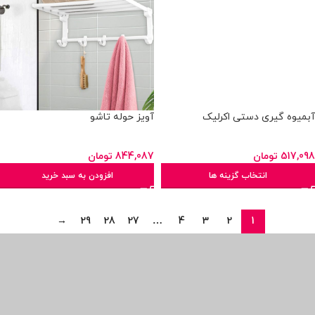
آبمیوه گیری دستی اکرلیک
آویز حوله تاشو
517,098
تومان
844,087
تومان
انتخاب گزینه ها
افزودن به سبد خرید
→
29
28
27
…
4
3
2
1