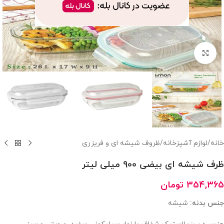
بزرگنمایی تصویر
خانه
/
لوازم آشپزخانه
/
ظروف شیشه ای و فریزری
ظرف شیشه ای بیضی 900 میلی لیتر
354,365
تومان
جنس بدنه:
شیشه