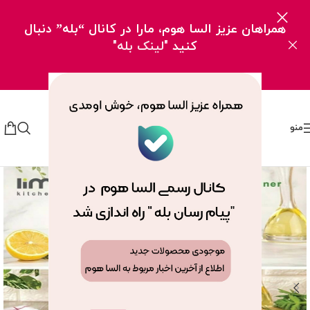
همراهان عزیز السا هوم، مارا در کانال “بله” دنبال
کنید
"لینک بله"
منو