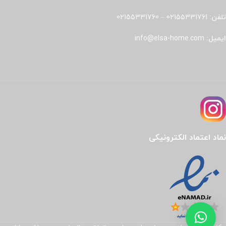
تلفن:
02155331761
–
02155331760
ایمیل:
info@elsa-home.com
نماد اعتماد الکترونیکی