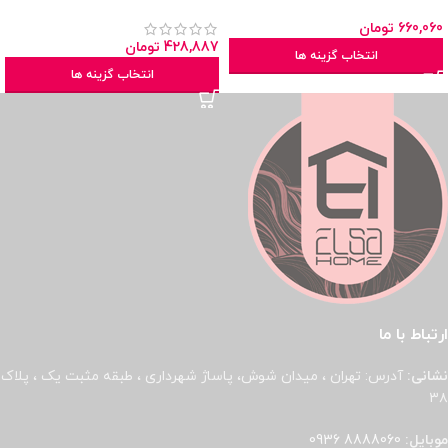
660,060
تومان
428,887
تومان
انتخاب گزینه ها
انتخاب گزینه ها
ارتباط با ما
نشانی:
آدرس: تهران ، میدان شوش، پاساژ شهرداری ، طبقه مثبت یک ، پلاک
۳۸
موبایل:
8888060 0936