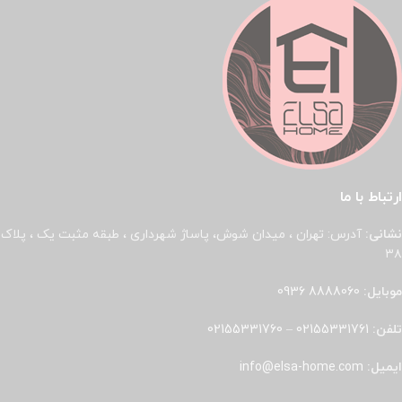
ارتباط با ما
نشانی:
آدرس: تهران ، میدان شوش، پاساژ شهرداری ، طبقه مثبت یک ، پلاک
۳۸
موبایل:
8888060 0936
تلفن:
02155331761
–
02155331760
ایمیل:
info@elsa-home.com