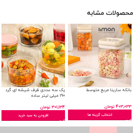
محصولات مشابه
بانکه سارینا مربع متوسط
پک سه عددی ظرف شیشه ای گرد
190 میلی لیتر ساده
403,033
تومان
301,134
تومان
انتخاب گزینه ها
افزودن به سبد خرید