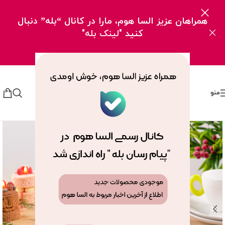
همراهان عزیز السا هوم، مارا در کانال “بله” دنبال
کنید
"لینک بله"
منو