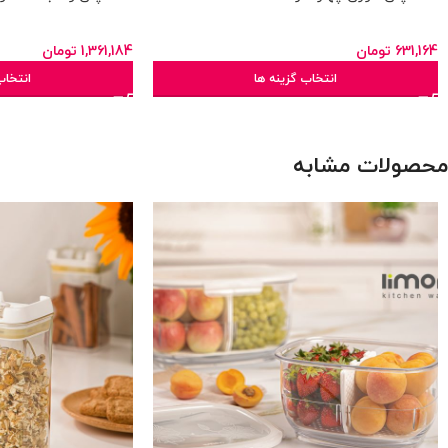
631,164
تومان
1,361,184
تومان
انتخاب گزینه ها
انتخاب
محصولات مشابه