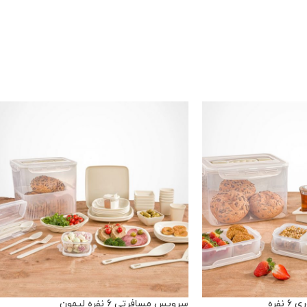
فره
سرویس مسافرتی 6 نفره لیمون