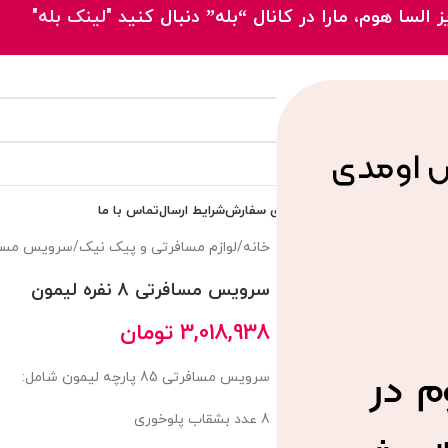
 السا هوم، مارا در کانال “بله” دنبال کنید
"لینک بله"
 اصلی
محصولات
مقالات
پیگیری سفارش
شرایط ارسال
تماس با ما
خانه
/
لوازم مسافرتی و پیک نیک
/
سرویس مسا
سرویس مسافرتی 8 نفره لیمون
3,018,938
تومان
سرویس مسافرتی 85 پارچه لیمون شامل:
8 عدد بشقاب پلوخوری