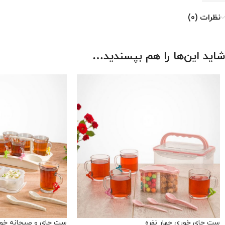
نظرات (0)
شاید این‌ها را هم بپسندید…
ست چای خوری چهار نفره
ست چای و صبحانه خوری 6 ن