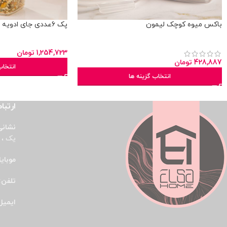
باکس میوه کوچک لیمون
پک 6عددی جای ادویه سارینا بزرگ
1,254,723
تومان
428,887
تومان
انتخاب
انتخاب گزینه ها
ارتباط
نشانی
یک ، پ
موبای
تلفن:
ایمیل