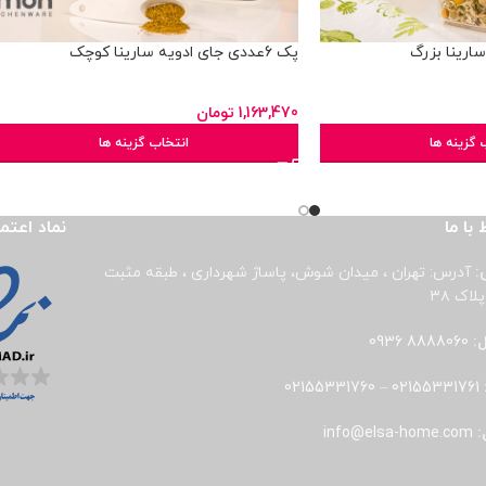
پک 6عددی جای ادویه سارینا کوچک
1,163,470
تومان
 گزینه ها
انتخاب گزینه ها
 با ما
نماد اعتم
:
آدرس: تهران ، میدان شوش، پاساژ شهرداری ، طبقه مثبت
لاک ۳۸
ل:
8888060 0936
02155331760
–
02155331761
:
info@elsa-home.com