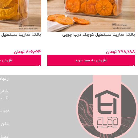
بانکه سارینا مستطیل کوچک درب چوبی
بانکه سارینا مستطیل
778,688
تومان
806,064
تومان
افزودن به سبد خرید
افزودن ب
ارتباط
نشانی
یک ، پ
موبای
تلفن:
ایمیل