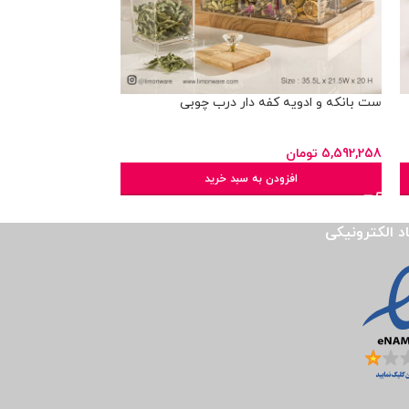
ست بانکه و ادویه کفه دار درب چوبی
ست جامایعی 4گوش شیاردار
5,592,258
تومان
695,750
تومان
افزودن به سبد خرید
ان
اد الکترونیکی