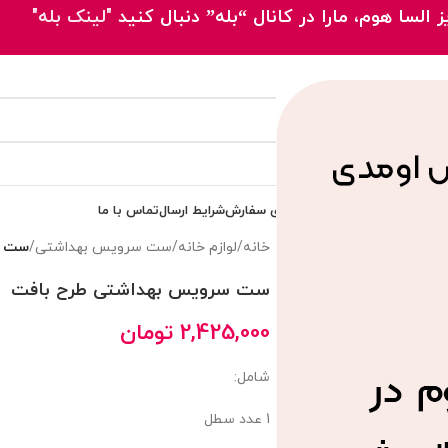
 السا هوم، مارا در کانال “بله” دنبال کنید
"لینک بله"
 اصلی
محصولات
مقالات
پیگیری سفارش
شرایط ارسال
تماس با ما
خانه
/
لوازم خانه
/
ست سرویس بهداشتی
/
ست س
ست سرویس بهداشتی طرح بافت
2,425,000
تومان
شامل:
1 عدد سطل