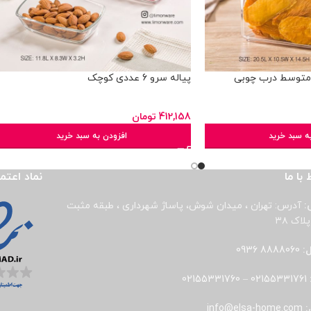
 متوسط درب چوبی
پیاله سرو 6 عددی کوچک
412,158
تومان
ه سبد خرید
افزودن به سبد خرید
 با ما
نماد اعتم
:
آدرس: تهران ، میدان شوش، پاساژ شهرداری ، طبقه مثبت
لاک ۳۸
ل:
8888060 0936
02155331760
–
02155331761
:
info@elsa-home.com