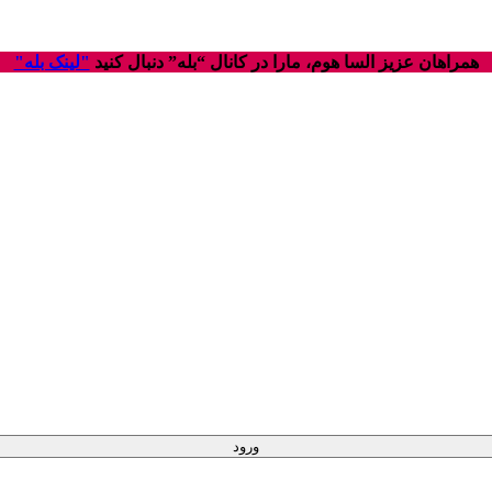
همراهان عزیز السا هوم، مارا در کانال “بله” دنبال کنید
"لینک بله"
ورود