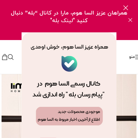
همراهان عزیز السا هوم، مارا در کانال “بله” دنبال
کنید
"لینک بله"
منو