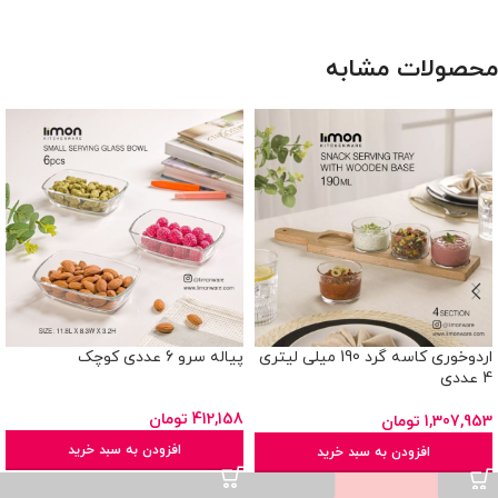
محصولات مشابه
اردوخوری کاسه گرد 190 میلی لیتری
پیاله سرو 6 عددی کوچک
4 عددی
412,158
تومان
1,307,953
تومان
افزودن به سبد خرید
افزودن به سبد خرید