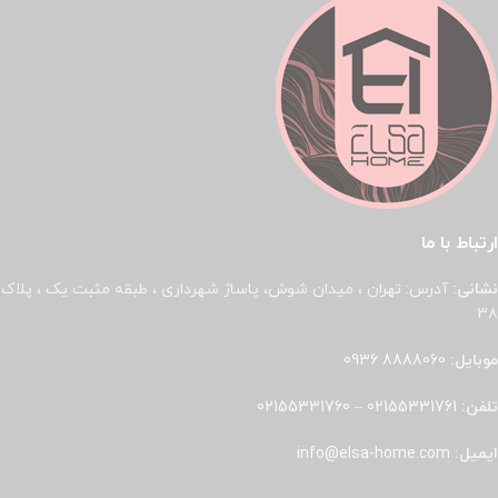
ارتباط با ما
نشانی:
آدرس: تهران ، میدان شوش، پاساژ شهرداری ، طبقه مثبت یک ، پلاک
۳۸
موبایل:
8888060 0936
تلفن:
02155331761
–
02155331760
ایمیل:
info@elsa-home.com