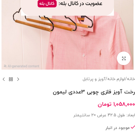
بزرگنمایی تصویر
خانه
/
لوازم خانه
/
آویز و پرتابل
رخت آویز فلزی چوبی 3عددی لیمون
1,058,000
تومان
ابعاد: طول 42.5 عرض 20 سانتیمتر
موجود در انبار