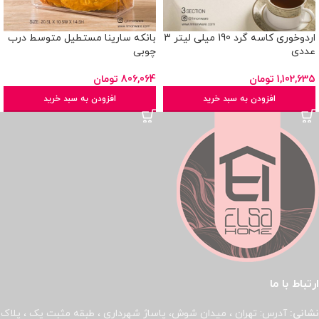
اردوخوری کاسه گرد 190 میلی لیتر 3
بانکه سارینا مستطیل متوسط درب
عددی
چوبی
1,102,635
تومان
806,064
تومان
افزودن به سبد خرید
افزودن به سبد خرید
ارتباط با ما
نشانی:
آدرس: تهران ، میدان شوش، پاساژ شهرداری ، طبقه مثبت یک ، پلاک