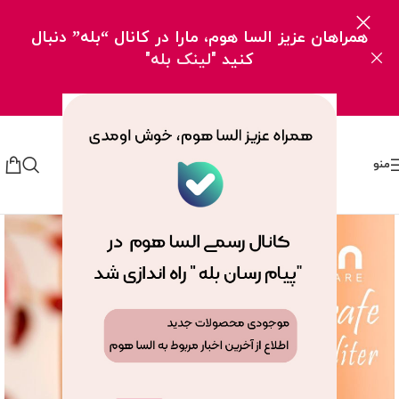
همراهان عزیز السا هوم، مارا در کانال “بله” دنبال
کنید
"لینک بله"
منو