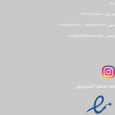
۳۸
موبایل:
8888060 0936
تلفن:
02155331761
–
02155331760
ایمیل:
info@elsa-home.com
نماد اعتماد الکترونیکی