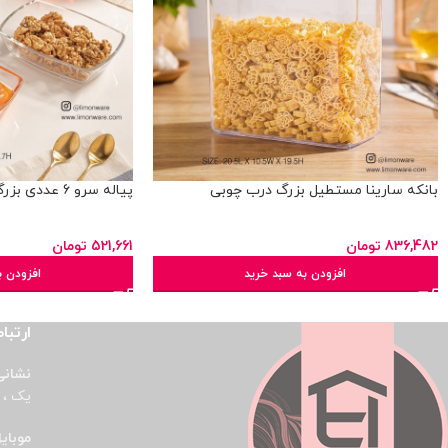
بانکه سارینا مستطیل بزرگ درب چوبی
پیاله سرو 6 عددی بزرگ
836,482
تومان
521,661
تومان
افزودن به سبد خرید
افزودن ب
ارتباط
نشانی
یک ، پ
موبای