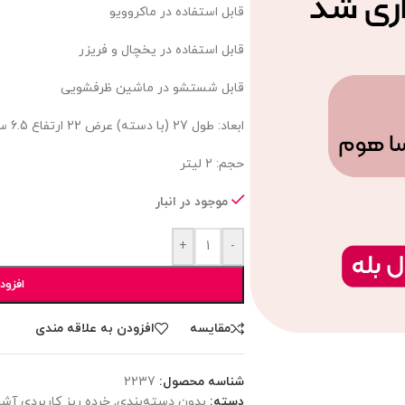
قابل استفاده در ماکروویو
قابل استفاده در یخچال و فریزر
قابل شستشو در ماشین ظرفشویی
ابعاد: طول 27 (با دسته) عرض 22 ارتفاع 6.5 سانتیمتر
حجم: 2 لیتر
موجود در انبار
+
-
افزود
مقایسه
افزودن به علاقه مندی
شناسه محصول:
2237
دسته:
بدون دسته‌بندی
,
خرده ریز کاربردی آشپ