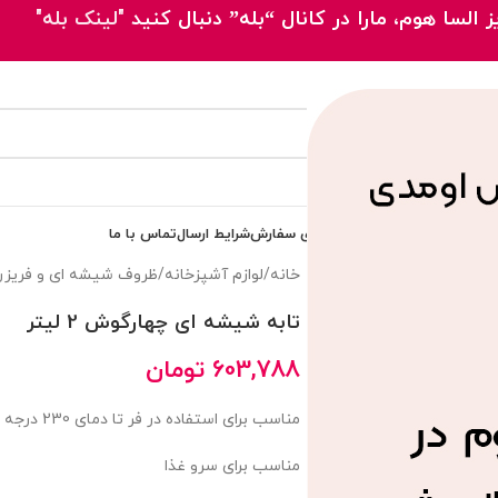
 السا هوم، مارا در کانال “بله” دنبال کنید
"لینک بله"
 اصلی
محصولات
مقالات
پیگیری سفارش
شرایط ارسال
تماس با ما
خانه
/
لوازم آشپزخانه
/
ظروف شیشه ای و فریزر
تابه شیشه ای چهارگوش 2 لیتر
603,788
تومان
مناسب برای استفاده در فر تا دمای 230 درجه سانتیگراد
مناسب برای سرو غذا