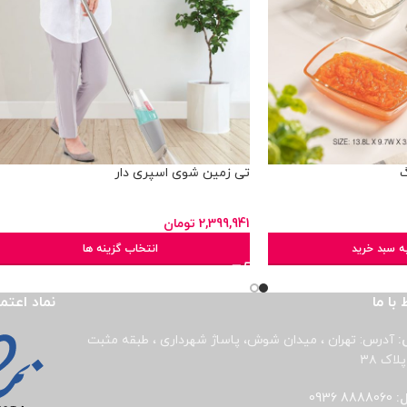
تی زمین شوی اسپری دار
2,399,941
تومان
ه سبد خرید
انتخاب گزینه ها
 با ما
نماد اعتم
:
آدرس: تهران ، میدان شوش، پاساژ شهرداری ، طبقه مثبت
لاک ۳۸
ل:
8888060 0936