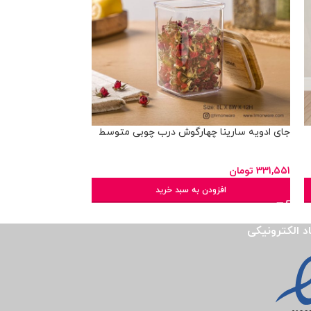
جای ادویه سارینا چهارگوش درب چوبی متوسط
سبد استوانه همه ک
331,551
تومان
79,086
تومان
افزودن به سبد خرید
ان
اد الکترونیکی