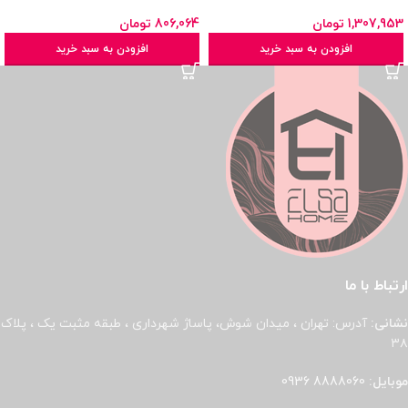
1,307,953
تومان
806,064
تومان
افزودن به سبد خرید
افزودن به سبد خرید
ارتباط با ما
نشانی:
آدرس: تهران ، میدان شوش، پاساژ شهرداری ، طبقه مثبت یک ، پلاک
۳۸
موبایل:
8888060 0936