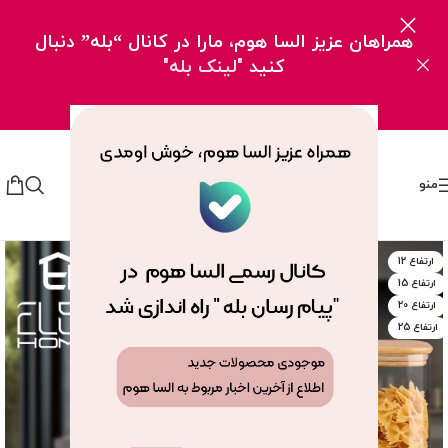
همراهان عزیز السا هوم، مارا در کانال “بله” دنبال
کنید
"لینک بله"
منو
ارتفاع 12
ارتفاع 15
ارتفاع 20
ارتفاع 25