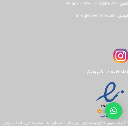
تلفن:
02155331761
–
02155331760
ایمیل:
info@elsa-home.com
نماد اعتماد الکترونیکی
کلیه حقوق مادی و معنوی این سایت متعلق به الساهوم می باشد-
طراحی