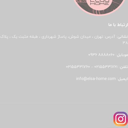
ارتباط با ما
نشانی:
آدرس: تهران ، میدان شوش، پاساژ شهرداری ، طبقه مثبت یک ، پلاک
۳۸
موبایل:
8888060 0936
تلفن:
02155331761
–
02155331760
ایمیل:
info@elsa-home.com