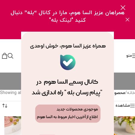
همراهان عزیز السا هوم، مارا در کانال “بله” دنبال
کنید
"لینک بله"
منو
پیاله
دسته بندی ها
خانه
/
محصولات برچسب خورده “پیاله”
Showing all 4 results
مشاهده فیلترها