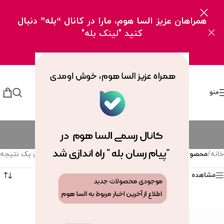
همراهان عزیز السا هوم، مارا در کانال “بله” دنبال
کنید
"لینک بله"
منو
پوست کن کمانی
دسته بندی ها
خانه
/
محصولات برچسب خورده “پوست کن کمانی”
نمایش یک نتیجه
مشاهده فیلترها