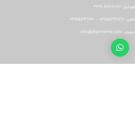
موبایل:
8888060 0936
تلفن:
02155331761
–
02155331760
ایمیل:
info@elsa-home.com
نماد اعتماد الکترونیکی