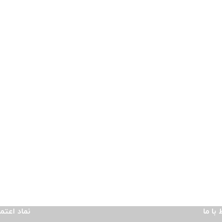
 با ما
نماد اعتم