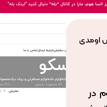
 السا هوم، مارا در کانال “بله” دنبال کنید
"لینک بله"
 اصلی
محصولات
مقالات
پیگیری سفارش
شرایط ارسال
تماس با ما
پلاسکو
دی
ظروف پذیرایی
لوازم آشپزخانه
لوازم خانه
لوازم مسافرتی و پیک نیک
محصولا
73 محصول
294 محصول
63 محصول
8 محصول
327 محصول
خورده “پلاسکو”
نمایش
9