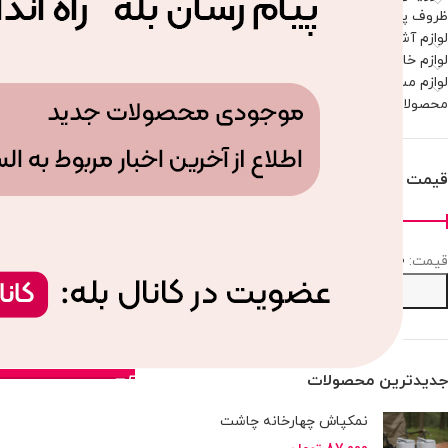
ظروف پذیرایی
لوازم آشپزخانه
لوازم خانه
لوازم مسافرتی و پیک نیک
محصولات موجود
قیمت
قيمت:
15,751,700 تومان
—
15,751,710 تومان
سرویس پلاسکو نارین 
صافی
15,751,703
تومان
انتخاب
جدیدترین محصولات
نمکپاش چهارخانه چاشت