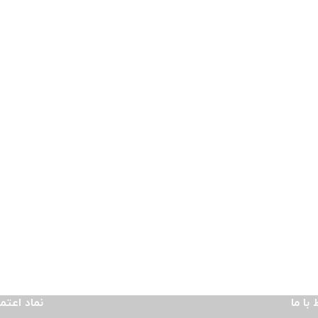
 با ما
نماد اعتم