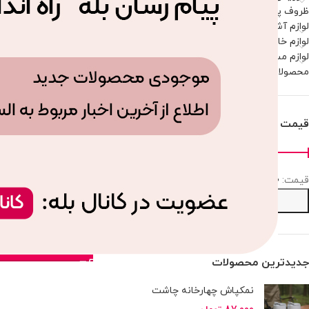
ظروف پذیرایی
لوازم آشپزخانه
لوازم خانه
لوازم مسافرتی و پیک نیک
محصولات موجود
قیمت
قيمت:
2,456,210 تومان
—
6,882,000 تومان
ظرف سرو کیک بزرگ کف
صافی
6,882,000
تومان
افزودن ب
جدیدترین محصولات
نمکپاش چهارخانه چاشت