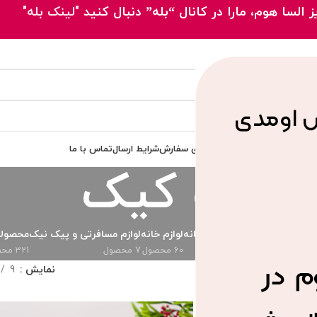
 السا هوم، مارا در کانال “بله” دنبال کنید
"لینک بله"
 اصلی
محصولات
مقالات
پیگیری سفارش
شرایط ارسال
تماس با ما
ظرف کیک
دی
ظروف پذیرایی
لوازم آشپزخانه
لوازم خانه
لوازم مسافرتی و پیک نیک
محصولا
73 محصول
289 محصول
60 محصول
7 محصول
321 محصول
خورده “ظرف کیک”
نمایش
9