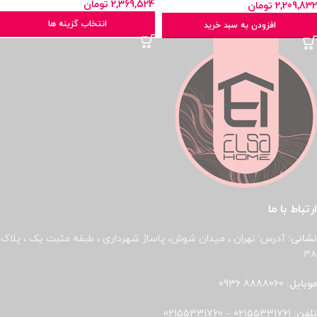
2,369,524
تومان
2,209,832
تومان
انتخاب گزینه ها
افزودن به سبد خرید
ارتباط با ما
نشانی:
آدرس: تهران ، میدان شوش، پاساژ شهرداری ، طبقه مثبت یک ، پلاک
۳۸
موبایل:
8888060 0936
تلفن:
02155331761
–
02155331760