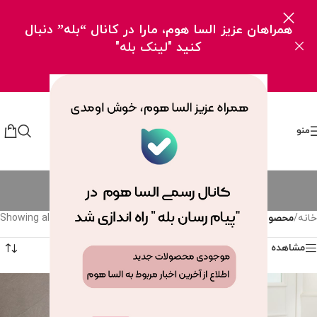
همراهان عزیز السا هوم، مارا در کانال “بله” دنبال
کنید
"لینک بله"
منو
سطل و فرچه لیمون
دسته بندی ها
خانه
/
محصولات برچسب خورده “سطل و فرچه لیمون”
Showing all 6 results
مشاهده فیلترها