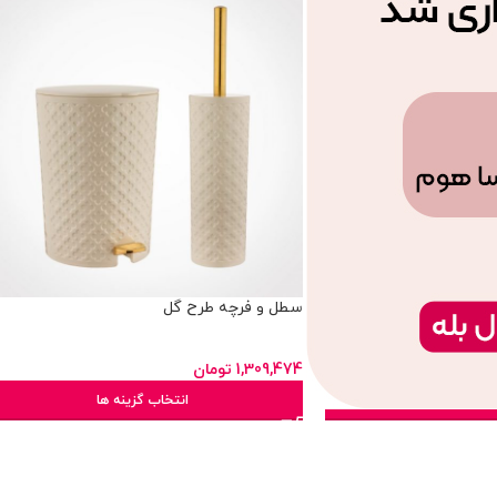
طرح بافت
سطل و فرچه طرح گل
1,309,474
تومان
 گزینه ها
انتخاب گزینه ها