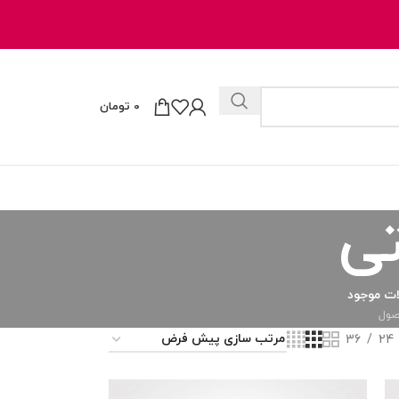
0
تومان
ی
ت موجود
36
24