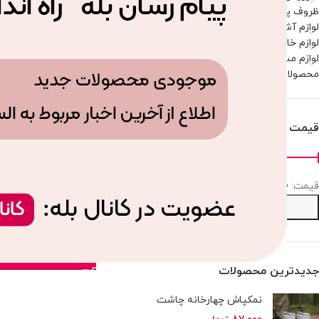
ظروف پذیرایی
لوازم آشپزخانه
لوازم خانه
لوازم مسافرتی و پیک نیک
محصولات موجود
قیمت
قيمت:
1,309,470 تومان
—
2,307,000 تومان
ست سرویس بهداشتی 
صافی
2,307,000
تومان
انتخاب
جدیدترین محصولات
نمکپاش چهارخانه چاشت