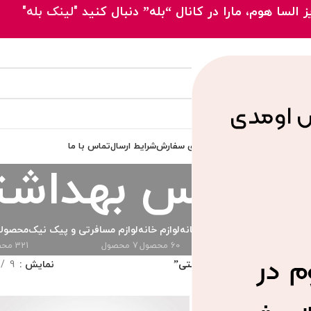
 السا هوم، مارا در کانال “بله” دنبال کنید
"لینک بله"
 اصلی
محصولات
مقالات
پیگیری سفارش
شرایط ارسال
تماس با ما
رویس بهداشت
دی
ظروف پذیرایی
لوازم آشپزخانه
لوازم خانه
لوازم مسافرتی و پیک نیک
محصولا
73 محصول
289 محصول
60 محصول
7 محصول
321 محصول
 خورده “ست سرویس بهداشتی”
نمایش
9