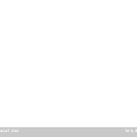
 با ما
نماد اعتم