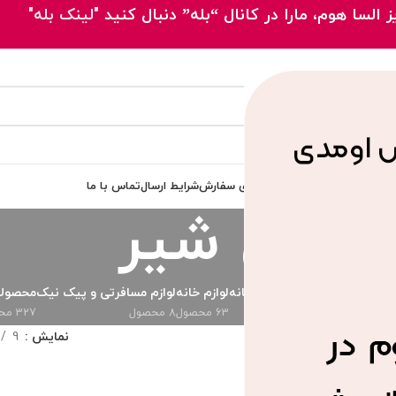
 السا هوم، مارا در کانال “بله” دنبال کنید
"لینک بله"
 اصلی
محصولات
مقالات
پیگیری سفارش
شرایط ارسال
تماس با ما
جای شیر
دی
ظروف پذیرایی
لوازم آشپزخانه
لوازم خانه
لوازم مسافرتی و پیک نیک
محصولا
73 محصول
294 محصول
63 محصول
8 محصول
327 محصول
خورده “جای شیر”
نمایش
9