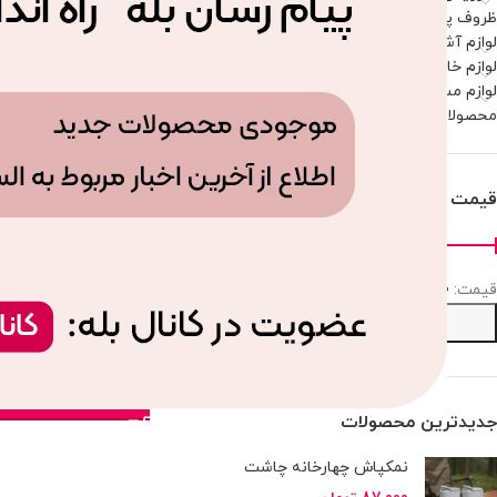
ظروف پذیرایی
لوازم آشپزخانه
لوازم خانه
لوازم مسافرتی و پیک نیک
محصولات موجود
قیمت
قيمت:
114,060 تومان
—
114,070 تومان
جای شیر
صافی
114,067
تومان
انتخاب
جدیدترین محصولات
نمکپاش چهارخانه چاشت