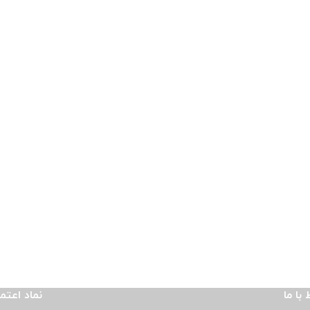
 با ما
نماد اعتم