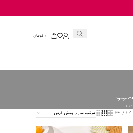
0
تومان
ت موجود
36
24