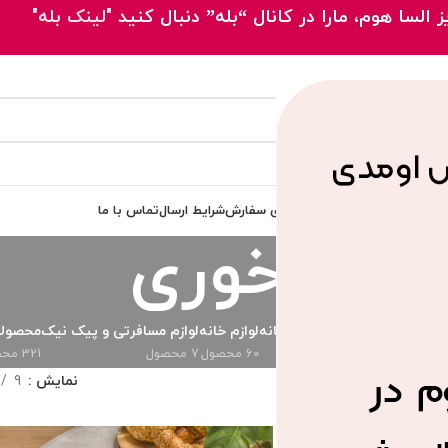
 السا هوم، مارا در کانال “بله” دنبال کنید
"لینک بله"
 اصلی
محصولات
مقالات
پیگیری سفارش
شرایط ارسال
تماس با ما
اردوخوری
دی
ظروف پذیرایی
لوازم آشپزخانه
لوازم خانه
لوازم مسافرتی و پیک نیک
محصولا
73 محصول
289 محصول
60 محصول
7 محصول
321 محصول
ورده “اردوخوری”
نمایش
9