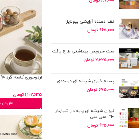
87,000
تومان
نظم دهنده آرایشی بیونایز
965,000
تومان
ست سرویس بهداشتی طرح بافت
2,425,000
تومان
اردوخوری کاسه گرد 190 میلی لیتر 3 عددی
پسته خوری شیشه ای دوعددی
675,000
تومان
1,102,635
تومان
افزودن ب
لیوان شیشه ای پایه دار شیاردار
290 سی سی
925,000
تومان