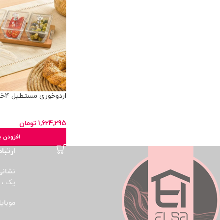
اردوخوری مستطیل 4خانه پایه چوبی
1,624,295
تومان
افزودن ب
ارتباط
نشانی
یک ، پ
موبای