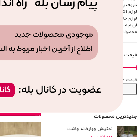
ظروف پذیرایی
لوازم آشپزخانه
لوازم خانه
لوازم مسافرتی و پیک نیک
محصولات موجود
قیمت
قيمت:
377,170 تومان
—
1,624,300 تومان
اردوخوری بزرگ 2 عددی پایه چوبی
صافی
1,047,884
تومان
افزودن ب
جدیدترین محصولات
نمکپاش چهارخانه چاشت