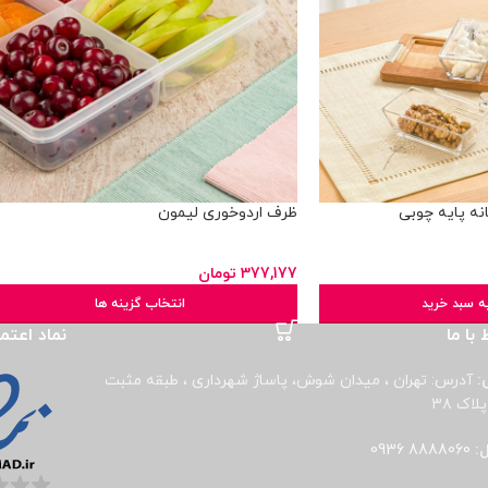
ظرف اردوخوری لیمون
377,177
تومان
ه سبد خرید
انتخاب گزینه ها
 با ما
نماد اعتم
:
آدرس: تهران ، میدان شوش، پاساژ شهرداری ، طبقه مثبت
لاک ۳۸
ل:
8888060 0936