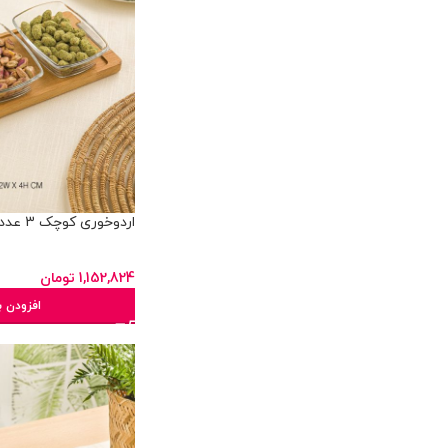
اردوخوری کوچک 3 عددی پایه چوبی
1,152,824
تومان
افزودن ب