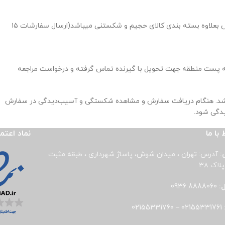
1. ارسال از طریق پست که هزینه ارسال به صورت پلکان بر اساس مبلغ سفارش بعلاوه بسته بندی کالای حجیم و شکستنی میباشد(ارسال سفارشات ۱۵
ه پست منطقه جهت تحویل با گیرنده تماس گرفته و درخواست مراجعه
باشد. هنگام دریافت سفارش و مشاهده شکستگی و آسیب‌دیدگی در سفارش
 با ما
نماد اعتم
:
آدرس: تهران ، میدان شوش، پاساژ شهرداری ، طبقه مثبت
لاک ۳۸
ل:
8888060 0936
02155331760
–
02155331761